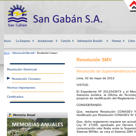
Inicio
La Empresa
Instalaciones
Gestión
Información Bursátil
Normas
Libro 
Inicio
>
Información Bursátil
>
Resolución Conasev
Resolución SMV
Resolución Gerencial
Resolución de Superintendencia Nr
Lima, 02 de mayo de 2013
Resolución Conasev
VISTOS:
Hechos Importantes
El Expediente Nº 2012043673 y el Memo
Asesoría Jurídica, la Oficina de Tecnolo
Certificados
proyecto de modificación del Reglamento 
CONSIDERANDO:
Que, mediante Resolución CONASEV N°
Memoria Anual
modificado por Resolución CONASEV N° 
Que, dicho reglamento requiere ser actual
Ley N° 27269, aprobado por Decreto S
comunicación más fluida entre la Superin
Sistema MVNet, se crea el Sistema SMV Vi