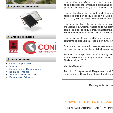
Que, el Sistema MVNet se caracteriza por 
adquiridos por las entidades obligadas al 
Agenda de Actividades
generar, en este caso, gasto alguno para 
Que, el Reglamento de la Ley de Firmas
aspectos que tienen que ver con el uso de 
32°, 35° y 39° del SMV Virtual, contenido
Que, por otro lado, la propuesta se encue
impulsando la Oficina Nacional de Gobier
con lo que se persigue crear plataformas 
Superintendencia del Mercado de Valores
Enlaces de Interés
Que, el proyecto de modificación respec
conforme lo dispuso la Resolución SMV N
Que, de acuerdo a ello, resulta necesari
documentación entre las entidades superv
Estando a lo dispuesto por el literal a) 
y el artículo 7º de la Ley del Mercado de
Otros Servicios
26 de abril de 2013;
Correo corporativo
SE RESUELVE:
Intranet
Sugerencias / Comentarios
Artículo 1º.- Aprobar el Reglamento del 
Bolsa de Trabajo
Disposiciones Complementarias Finales y un
Solicitud de Información
Entrevistas | Videos
Descargar Texto com
RESPONSABLE DE LA INFORMAC
GERENCIA DE ADMINISTRACIÓN Y FIN