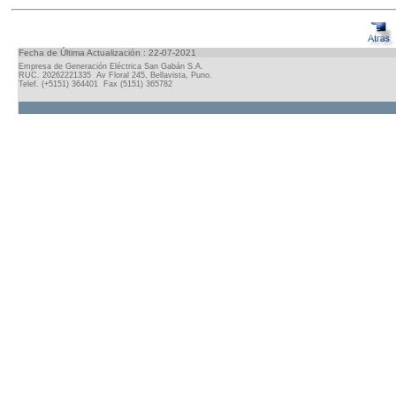
Fecha de Última Actualización : 22-07-2021
Empresa de Generación Eléctrica San Gabán S.A.
RUC. 20262221335 Av Floral 245, Bellavista, Puno.
Telef. (+5151) 364401 Fax (5151) 365782