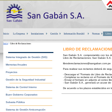
Inicio
La Empresa
Instalaciones
Gestión
Información Bursátil
Normas
Libro 
Inicio
>
Libro de Reclamaciones
LIBRO DE RECLAMACION
San Gabán S.A. comprometido con los der
Sistema Integrado de Gestión (SIG)
Libro de Reclamaciones; San Gabán S.A. po
librodereclamaciones@sangaban.com.pe
Memorias Anuales
Para realizar sus reclamos deberá de segui
Proyectos
- Descargar el "Formato de Libro de Recl
- Completar su reclamo en el Formato de l
Gestión de la Seguridad Industrial
- Enviar el formato en adjunto al correo
- San Gabán S.A., generará un acuse de r
Sistema de Control Interno
De acuerdo a los plazos establecidos en 
Buen Gobierno Corporativo
Subasta Pública
Sistema de Gestión Anticorrupción