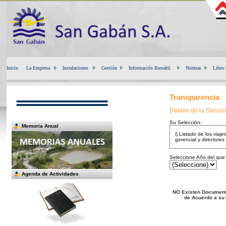
Inicio
La Empresa
Instalaciones
Gestión
Información Bursátil
Normas
Libro 
Transparencia
Detalle de la Secci
Su Selección:
Memoria Anual
i) Listado de los viaje
gerencial y directores
Seleccione Año del que 
Agenda de Actividades
NO Existen Document
de Acuerdo a su